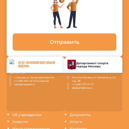
Отправить
ГБУ ДО «МОСКОВСКАЯ БАСКЕТБОЛЬНАЯ
Департамент спорта
города Москвы
АКАДЕМИЯ»
г. Москва, ш. Загородное дом 2А;
Россия, Москва, ул. Лужники, д. 24,
+7 (495) 952-26-73 Основной
стр. 38
mba@mossport.ru
+7 (495) 777-77-77
depsport@mos.ru
Об учреждении
Документы
Новости
Услуги
Наши соревнования
Контакты