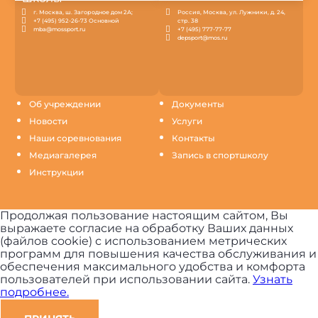
г. Москва, ш. Загородное дом 2А;
Россия, Москва, ул. Лужники, д. 24,
+7 (495) 952-26-73 Основной
стр. 38
mba@mossport.ru
+7 (495) 777-77-77
depsport@mos.ru
Об учреждении
Документы
Новости
Услуги
Наши соревнования
Контакты
Медиагалерея
Запись в спортшколу
Инструкции
Продолжая пользование настоящим сайтом, Вы
выражаете согласие на обработку Ваших данных
(файлов cookie) с использованием метрических
программ для повышения качества обслуживания и
обеспечения максимального удобства и комфорта
пользователей при использовании сайта.
Узнать
подробнее.