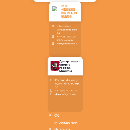
ГБУ ДО
«МОСКОВСКАЯ
БАСКЕТБОЛЬНАЯ
АКАДЕМИЯ»
г. Москва, ш.
Загородное дом
2А;
+7 (495) 952-26-
73 Основной
mba@mossport.ru
Департамент
спорта
города
Москвы
Россия, Москва, ул.
Лужники, д. 24, стр.
38
+7 (495) 777-77-77
depsport@mos.ru
Об
учреждении
Новости