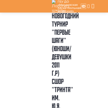
ГБУ ДО
«Московская
баскетбольная
академия»
НОВОГОДНИЙ
ТУРНИР
"ПЕРВЫЕ
ШАГИ"
(ЮНОШИ/
ДЕВУШКИ
2011
Г.Р)
СШОР
"ТРИНТА"
ИМ.
Ю.Я.